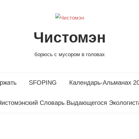
Чистомэн
борюсь с мусором в головах
ржать
SFOPING
Календарь-Альманах 2
Чистомэнский Словарь Выдающегося Экологист