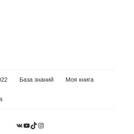
022
База знаний
Моя книга
а
YouTube
TikTok
Instagram
ВКонтакте