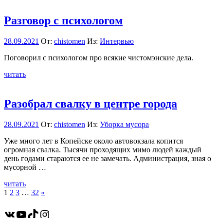
Разговор с психологом
28.09.2021
От:
chistomen
Из:
Интервью
Поговорил с психологом про всякие чистомэнские дела.
читать
Разобрал свалку в центре города
28.09.2021
От:
chistomen
Из:
Уборка мусора
Уже много лет в Копейске около автовокзала копится
огромная свалка. Тысячи проходящих мимо людей каждый
день годами стараются ее не замечать. Администрация, зная о
мусорной …
читать
Пагинация
След.
1
2
3
…
32
»
записи
записей
ВКонтакте
YouTube
TikTok
Instagram