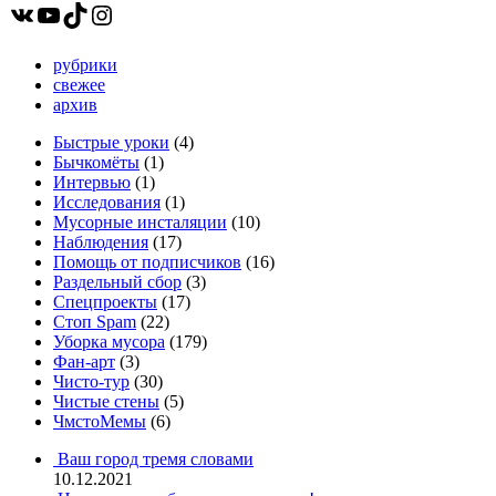
ВКонтакте
YouTube
TikTok
Instagram
рубрики
свежее
архив
Быстрые уроки
(4)
Бычкомёты
(1)
Интервью
(1)
Исследования
(1)
Мусорные инсталяции
(10)
Наблюдения
(17)
Помощь от подписчиков
(16)
Раздельный сбор
(3)
Спецпроекты
(17)
Стоп Spam
(22)
Уборка мусора
(179)
Фан-арт
(3)
Чисто-тур
(30)
Чистые стены
(5)
ЧмстоМемы
(6)
Ваш город тремя словами
10.12.2021