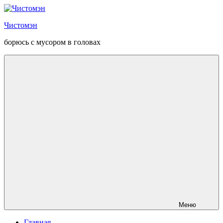
Перейти
к
Чистомэн
содержанию
борюсь с мусором в головах
Меню
Главная