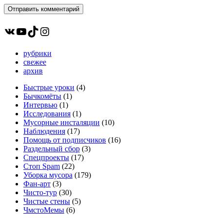
ВКонтакте
YouTube
TikTok
Instagram
рубрики
свежее
архив
Быстрые уроки
(4)
Бычкомёты
(1)
Интервью
(1)
Исследования
(1)
Мусорные инсталяции
(10)
Наблюдения
(17)
Помощь от подписчиков
(16)
Раздельный сбор
(3)
Спецпроекты
(17)
Стоп Spam
(22)
Уборка мусора
(179)
Фан-арт
(3)
Чисто-тур
(30)
Чистые стены
(5)
ЧмстоМемы
(6)