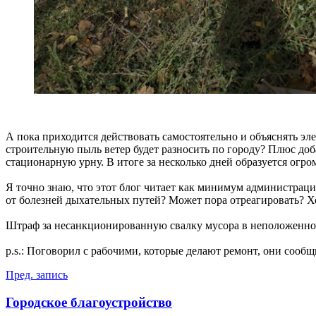
А пока приходится действовать самостоятельно и объяснять эл
строительную пыль ветер будет разносить по городу? Плюс доб
стационарную урну. В итоге за несколько дней образуется огром
Я точно знаю, что этот блог читает как минимум администраци
от болезней дыхательных путей? Может пора отреагировать? Х
Штраф за несанкционированную свалку мусора в неположенном 
p.s.: Поговорил с рабочими, которые делают ремонт, они сообщи
Навигация
Пред. запись
по
Городское благоустройство
записям