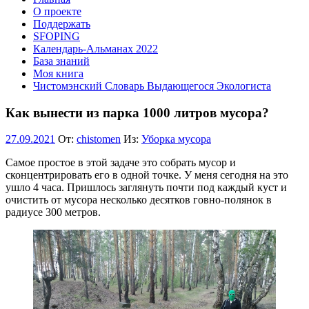
О проекте
Поддержать
SFOPING
Календарь-Альманах 2022
База знаний
Моя книга
Чистомэнский Словарь Выдающегося Экологиста
Как вынести из парка 1000 литров мусора?
27.09.2021
От:
chistomen
Из:
Уборка мусора
Самое простое в этой задаче это собрать мусор и
сконцентрировать его в одной точке. У меня сегодня на это
ушло 4 часа. Пришлось заглянуть почти под каждый куст и
очистить от мусора несколько десятков говно-полянок в
радиусе 300 метров.