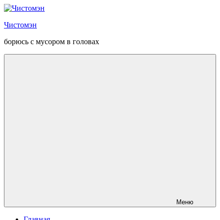
Перейти
к
Чистомэн
содержанию
борюсь с мусором в головах
Меню
Главная