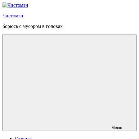
Перейти
к
Чистомэн
содержанию
борюсь с мусором в головах
Меню
Главная