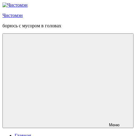
Перейти
к
Чистомэн
содержанию
борюсь с мусором в головах
Меню
Главная