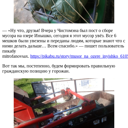
— «Ну что, друзья! Вчера у Чистомэна был пост о сборе
мусора на озере Инышко, сегодня я этот мусор увёз. Все 6
мешков были увезены и переданы людям, которые знают что с
ними делать дальше… Всем спасибо.» — пишет пользователь
пикабу
mitrofanovsax.
https://pikabu.ru/story/musor_na_ozere_inyishko_61
Вот так мы, постепенно, будем формировать правильную
гражданскую позицию у горожан.