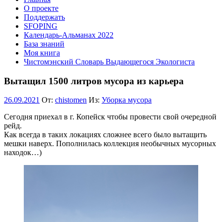
О проекте
Поддержать
SFOPING
Календарь-Альманах 2022
База знаний
Моя книга
Чистомэнский Словарь Выдающегося Экологиста
Вытащил 1500 литров мусора из карьера
26.09.2021
От:
chistomen
Из:
Уборка мусора
Сегодня приехал в г. Копейск чтобы провести свой очередной
рейд.
Как всегда в таких локациях сложнее всего было вытащить
мешки наверх. Пополнилась коллекция необычных мусорных
находок…)