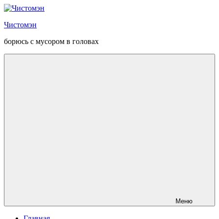
Перейти
к
Чистомэн
содержанию
борюсь с мусором в головах
Меню
Главная