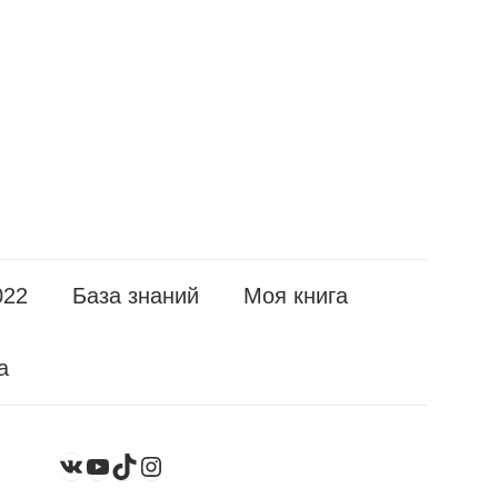
022
База знаний
Моя книга
а
YouTube
TikTok
Instagram
ВКонтакте