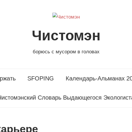
Чистомэн
борюсь с мусором в головах
ржать
SFOPING
Календарь-Альманах 2
Чистомэнский Словарь Выдающегося Экологист
карьере