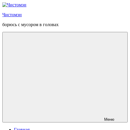
Перейти
к
Чистомэн
содержанию
борюсь с мусором в головах
Меню
Главная