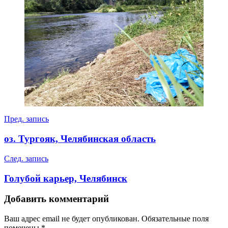
Навигация
Пред. запись
по
оз. Тургояк, Челябинская область
записям
След. запись
Голубой карьер, Челябинск
Добавить комментарий
Ваш адрес email не будет опубликован.
Обязательные поля
помечены
*