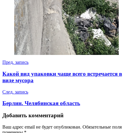
Навигация
Пред. запись
по
Какой вид упаковки чаще всего встречается в
записям
виде мусора
След. запись
Берлин. Челябинская область
Добавить комментарий
Ваш адрес email не будет опубликован.
Обязательные поля
помечены
*