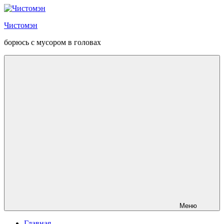
Перейти
к
Чистомэн
содержанию
борюсь с мусором в головах
Меню
Главная