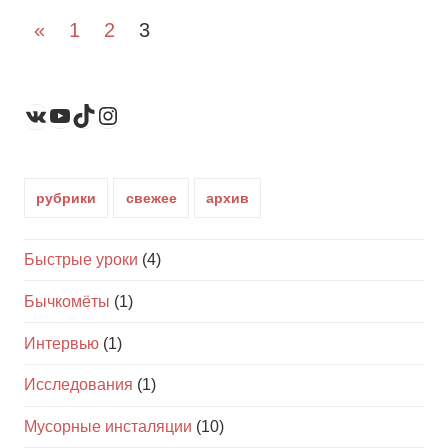
Пагинация
Пред.
«
1
2
3
записи
записей
YouTube
TikTok
Instagram
ВКонтакте
рубрики
свежее
архив
Быстрые уроки
(4)
Бычкомёты
(1)
Интервью
(1)
Исследования
(1)
Мусорные инсталяции
(10)