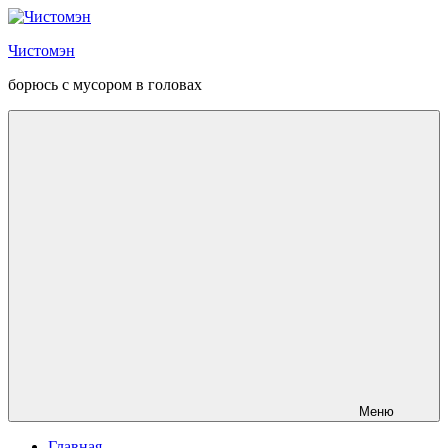
Перейти
к
Чистомэн
содержанию
борюсь с мусором в головах
Меню
Главная