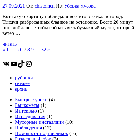
27.09.2021
От:
chistomen
Из:
Уборка мусора
Вот такую картину наблюдали все, кто въезжал в город.
Тысячи разбросанных бланков на остановке. Всего 20 минут
понадобилось, чтобы собрать весь бумажный мусор, который
ветер …
читать
Пагинация
Пред.
След.
«
1
…
5
6
7
8
9
…
32
»
записи
записи
записей
ВКонтакте
YouTube
TikTok
Instagram
рубрики
свежее
архив
Быстрые уроки
(4)
Бычкомёты
(1)
Интервью
(1)
Исследования
(1)
Мусорные инсталяции
(10)
Наблюдения
(17)
Помощь от подписчиков
(16)
Раздельный сбор
(3)