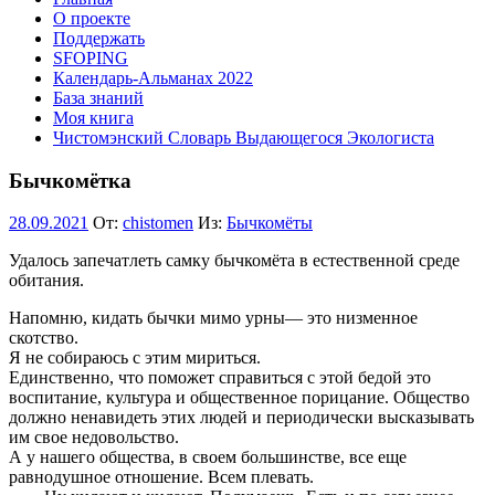
О проекте
Поддержать
SFOPING
Календарь-Альманах 2022
База знаний
Моя книга
Чистомэнский Словарь Выдающегося Экологиста
Бычкомётка
28.09.2021
От:
chistomen
Из:
Бычкомёты
Удалось запечатлеть самку бычкомёта в естественной среде
обитания.
Напомню, кидать бычки мимо урны— это низменное
скотство.
Я не собираюсь с этим мириться.
Единственно, что поможет справиться с этой бедой это
воспитание, культура и общественное порицание. Общество
должно ненавидеть этих людей и периодически высказывать
им свое недовольство.
А у нашего общества, в своем большинстве, все еще
равнодушное отношение. Всем плевать.