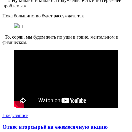
— » Ну кидают и кидают. Подумаешь. Есть и по серьезнее
проблемы.»
Пока большинство будет рассуждать так
. То, сорян, мы будем жить по уши в говне, ментальном и
физическом.
Навигация
Пред. запись
по
Отнес вторсырьё на ежемесячную акцию