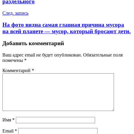
записям
раздельного
След. запись
На фото видна самая главная причина мусора
на всей планете — мусор, который бросают дети.
Добавить комментарий
Ваш адрес email не будет опубликован.
Обязательные поля
помечены
*
Комментарий
*
Имя
*
Email
*