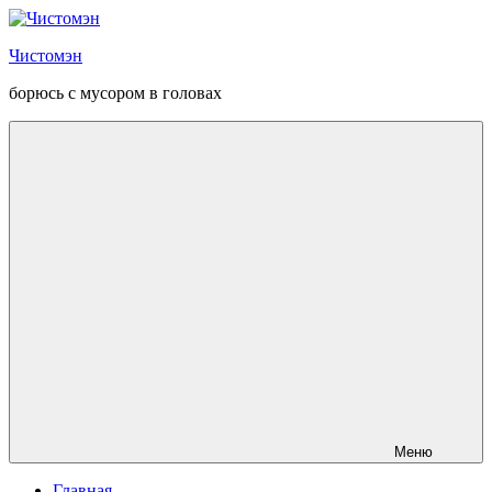
Перейти
к
Чистомэн
содержанию
борюсь с мусором в головах
Меню
Главная