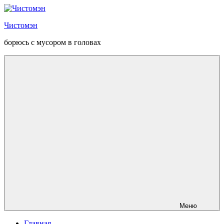
Перейти
к
Чистомэн
содержанию
борюсь с мусором в головах
Меню
Главная