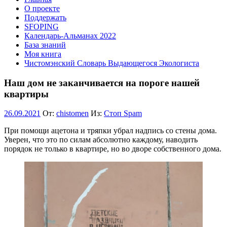
О проекте
Поддержать
SFOPING
Календарь-Альманах 2022
База знаний
Моя книга
Чистомэнский Словарь Выдающегося Экологиста
Наш дом не заканчивается на пороге нашей
квартиры
26.09.2021
От:
chistomen
Из:
Стоп Spam
При помощи ацетона и тряпки убрал надпись со стены дома.
Уверен, что это по силам абсолютно каждому, наводить
порядок не только в квартире, но во дворе собственного дома.