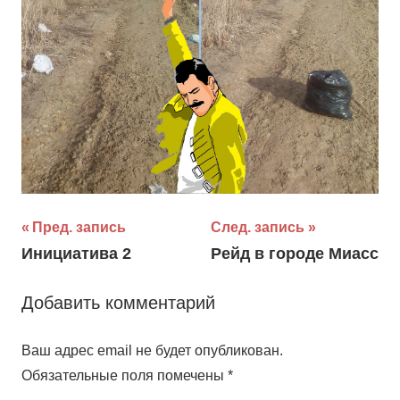
Навигация
Пред. запись
След. запись
Инициатива 2
Рейд в городе Миасс
по
записям
Добавить комментарий
Ваш адрес email не будет опубликован.
Обязательные поля помечены
*