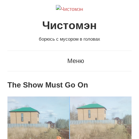
Перейти
к
содержанию
Чистомэн
борюсь с мусором в головах
Меню
The Show Must Go On