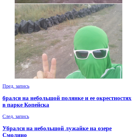
Навигация
Пред. запись
по
брался на небольшой полянке и ее окрестностях
записям
в парке Копейска
След. запись
Убрался на небольшой лужайке на озере
Смолино