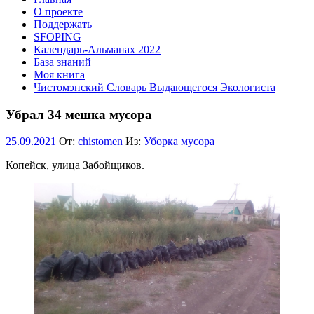
О проекте
Поддержать
SFOPING
Календарь-Альманах 2022
База знаний
Моя книга
Чистомэнский Словарь Выдающегося Экологиста
Убрал 34 мешка мусора
25.09.2021
От:
chistomen
Из:
Уборка мусора
Копейск, улица Забойщиков.