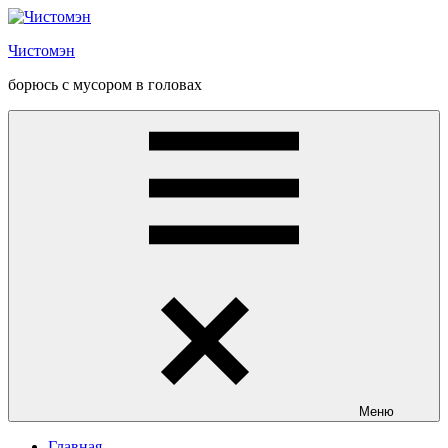
Перейти
к
Чистомэн
содержанию
борюсь с мусором в головах
Меню
Главная