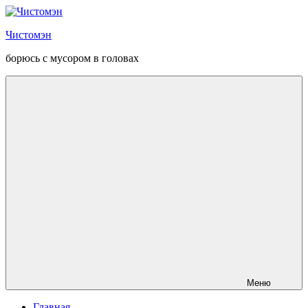
Перейти
к
Чистомэн
содержанию
борюсь с мусором в головах
Меню
Главная