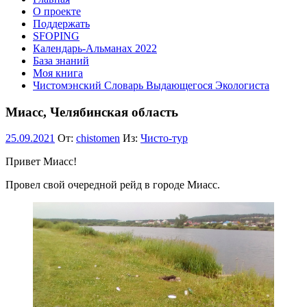
О проекте
Поддержать
SFOPING
Календарь-Альманах 2022
База знаний
Моя книга
Чистомэнский Словарь Выдающегося Экологиста
Миасс, Челябинская область
25.09.2021
От:
chistomen
Из:
Чисто-тур
Привет Миасс!
Провел свой очередной рейд в городе Миасс.