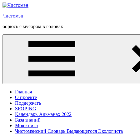
Перейти
к
Чистомэн
содержанию
борюсь с мусором в головах
Главная
О проекте
Поддержать
SFOPING
Календарь-Альманах 2022
База знаний
Моя книга
Чистомэнский Словарь Выдающегося Экологиста