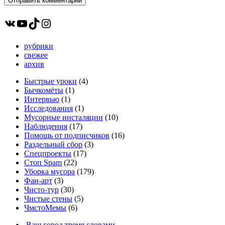
ВКонтакте
YouTube
TikTok
Instagram
рубрики
свежее
архив
Быстрые уроки
(4)
Бычкомёты
(1)
Интервью
(1)
Исследования
(1)
Мусорные инсталяции
(10)
Наблюдения
(17)
Помощь от подписчиков
(16)
Раздельный сбор
(3)
Спецпроекты
(17)
Стоп Spam
(22)
Уборка мусора
(179)
Фан-арт
(3)
Чисто-тур
(30)
Чистые стены
(5)
ЧмстоМемы
(6)
Ваш город тремя словами