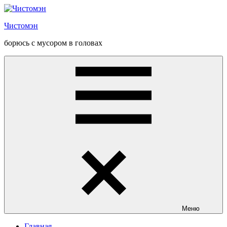
Перейти
к
Чистомэн
содержанию
борюсь с мусором в головах
Меню
Главная