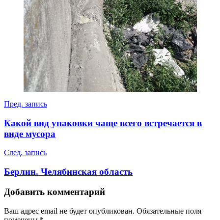
Навигация
Пред. запись
по
Какой вид упаковки чаще всего встречается в
записям
виде мусора
След. запись
Берлин. Челябинская область
Добавить комментарий
Ваш адрес email не будет опубликован.
Обязательные поля
помечены
*