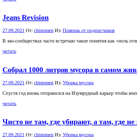
Jeans Revision
27.09.2021
От:
chistomen
Из:
Помощь от подписчиков
В эко-сообществах часто встречаю такие понятия как «ноль от
читать
Собрал 1000 литров мусора в самом жи
27.09.2021
От:
chistomen
Из:
Уборка мусора
Спустя год вновь отправился на Изумрудный карьер чтобы внес
читать
Чисто не там, где убирают, а там, где не
27.09.2021
От:
chistomen
Из:
Уборка мусора