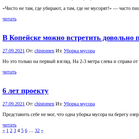
«Чисто не там, где убирают, а там, где не мусорят!» — часто 
читать
В Копейске можно встретить довольно 
27.09.2021
От:
chistomen
Из:
Уборка мусора
Но это только на первый взгляд. На 2-3 метра слева и справа о
читать
6 лет проекту
27.09.2021
От:
chistomen
Из:
Уборка мусора
Представить себе не мог, что одна уборка мусора на берегу оз
читать
Пагинация
Пред.
След.
«
1
2
3
4
5
6
…
32
»
записи
записи