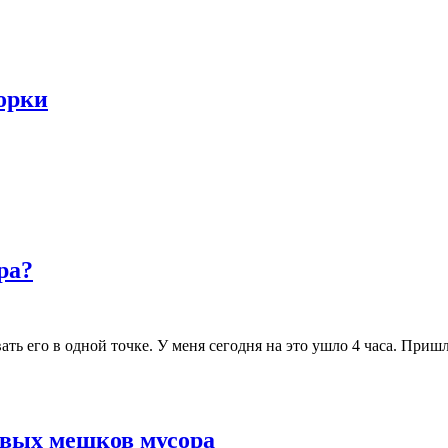
 орки
ра?
вать его в одной точке. У меня сегодня на это ушло 4 часа. Приш
ровых мешков мусора