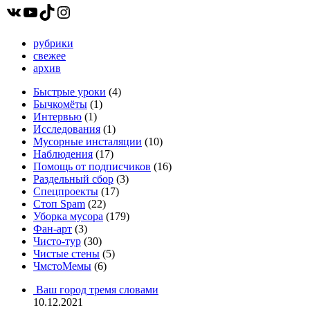
записей
ВКонтакте
YouTube
TikTok
Instagram
рубрики
свежее
архив
Быстрые уроки
(4)
Бычкомёты
(1)
Интервью
(1)
Исследования
(1)
Мусорные инсталяции
(10)
Наблюдения
(17)
Помощь от подписчиков
(16)
Раздельный сбор
(3)
Спецпроекты
(17)
Стоп Spam
(22)
Уборка мусора
(179)
Фан-арт
(3)
Чисто-тур
(30)
Чистые стены
(5)
ЧмстоМемы
(6)
Ваш город тремя словами
10.12.2021