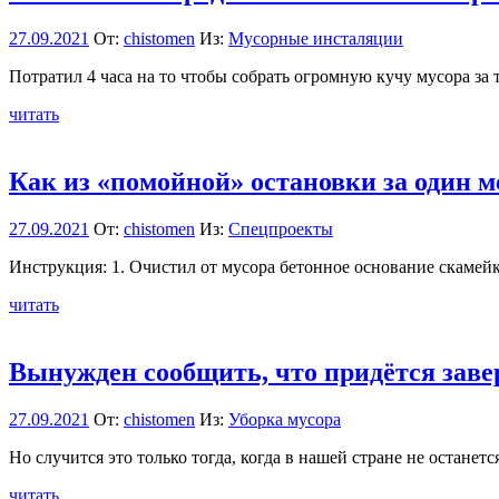
27.09.2021
От:
chistomen
Из:
Мусорные инсталяции
Потратил 4 часа на то чтобы собрать огромную кучу мусора за
читать
Как из «помойной» остановки за один ме
27.09.2021
От:
chistomen
Из:
Спецпроекты
Инструкция: 1. Очистил от мусора бетонное основание скамейк
читать
Вынужден сообщить, что придётся зав
27.09.2021
От:
chistomen
Из:
Уборка мусора
Но случится это только тогда, когда в нашей стране не остане
читать