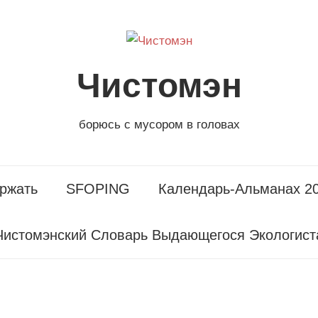
Чистомэн
борюсь с мусором в головах
ржать
SFOPING
Календарь-Альманах 2
Чистомэнский Словарь Выдающегося Экологист