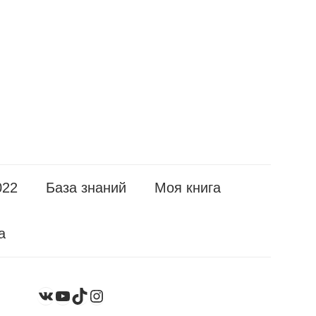
022
База знаний
Моя книга
а
YouTube
TikTok
Instagram
ВКонтакте