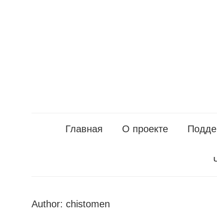
Перейти
к
содержанию
Главная
О проекте
Подде
Author:
chistomen