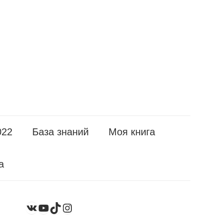
022
База знаний
Моя книга
а
YouTube
TikTok
Instagram
ВКонтакте