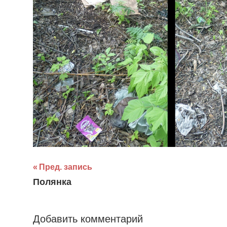
Навигация
Пред. запись
Полянка
по
записям
Добавить комментарий