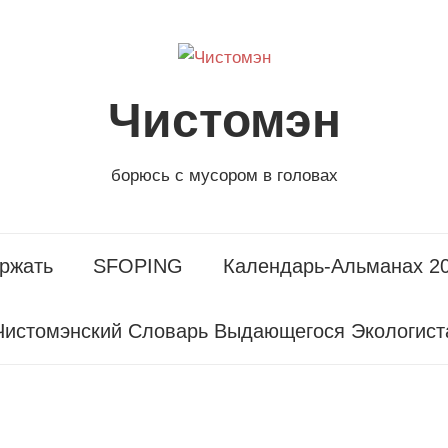
Чистомэн
борюсь с мусором в головах
ржать
SFOPING
Календарь-Альманах 2
Чистомэнский Словарь Выдающегося Экологист