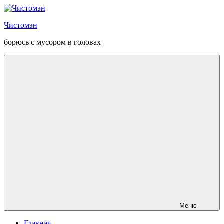
Перейти
к
Чистомэн
содержанию
борюсь с мусором в головах
Меню
Главная