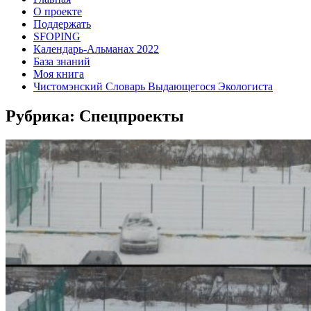
О проекте
Поддержать
SFOPING
Календарь-Альманах 2022
База знаний
Моя книга
Чистомэнский Словарь Выдающегося Экологиста
Рубрика:
Спецпроекты