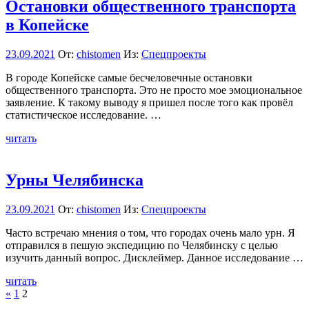
Остановки общественного транспорта
в Копейске
23.09.2021
От:
chistomen
Из:
Спецпроекты
В городе Копейске самые бесчеловечные остановки
общественного транспорта. Это не просто мое эмоциональное
заявление. К такому выводу я пришел после того как провёл
статистическое исследование. …
читать
Урны Челябинска
23.09.2021
От:
chistomen
Из:
Спецпроекты
Часто встречаю мнения о том, что городах очень мало урн. Я
отправился в пешую экспедицию по Челябинску с целью
изучить данный вопрос. Дисклеймер. Данное исследование …
читать
Пагинация
Пред.
«
1
2
записи