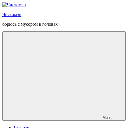
Перейти
к
Чистомэн
содержанию
борюсь с мусором в головах
Меню
Главная