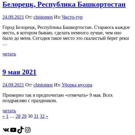
Белорецк, Республика Башкортостан
24.09.2021
От:
chistomen
Из:
Чисто-тур
Город Белорецк, Республика Башкортостан. Стараюсь каждое
место, в котором бываю, сделать немного лучше, чем оно
было до меня. Сегодня такое место это скалистый берег реки
…
читать
9 мая 2021
24.09.2021
От:
chistomen
Из:
Уборка мусора
Примерно так я предпочитаю «отмечать» 9 мая. Всех
поздравляю с праздником.
читать
Пагинация
Пред.
След.
«
1
…
28
29
30
31
32
»
записи
записи
записей
ВКонтакте
YouTube
TikTok
Instagram