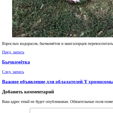
Взрослых водорасов, бычкомётов и мангалорцев перевоспитать
Навигация
Пред. запись
по
Бычкомётка
записям
След. запись
Важное объявление для обладателей Y хромосом
Добавить комментарий
Ваш адрес email не будет опубликован.
Обязательные поля пом