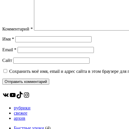
Комментарий
*
Имя
*
Email
*
Сайт
Сохранить моё имя, email и адрес сайта в этом браузере д
ВКонтакте
YouTube
TikTok
Instagram
рубрики
свежее
архив
Быстрые уроки
(4)