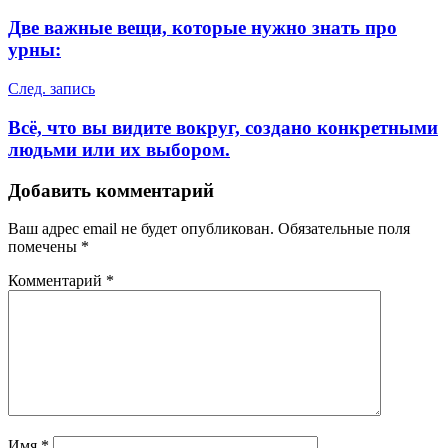
по
Две важные вещи, которые нужно знать про
записям
урны:
След. запись
Всё, что вы видите вокруг, создано конкретными
людьми или их выбором.
Добавить комментарий
Ваш адрес email не будет опубликован.
Обязательные поля
помечены
*
Комментарий
*
Имя
*