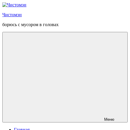
Перейти
к
Чистомэн
содержанию
борюсь с мусором в головах
Меню
Главная