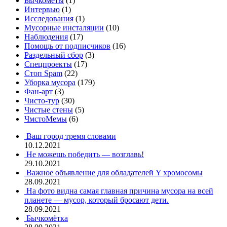
Бычкомёты
(1)
Интервью
(1)
Исследования
(1)
Мусорные инсталяции
(10)
Наблюдения
(17)
Помощь от подписчиков
(16)
Раздельный сбор
(3)
Спецпроекты
(17)
Стоп Spam
(22)
Уборка мусора
(179)
Фан-арт
(3)
Чисто-тур
(30)
Чистые стены
(5)
ЧмстоМемы
(6)
Ваш город тремя словами
10.12.2021
Не можешь победить — возглавь!
29.10.2021
Важное объявление для обладателей Y хромосомы
28.09.2021
На фото видна самая главная причина мусора на всей
планете — мусор, который бросают дети.
28.09.2021
Бычкомётка