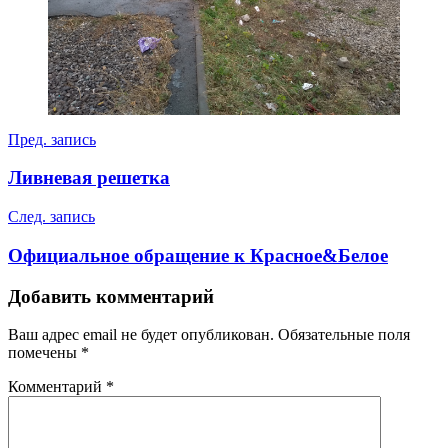
Навигация
Пред. запись
по
Ливневая решетка
записям
След. запись
Официальное обращение к Красное&Белое
Добавить комментарий
Ваш адрес email не будет опубликован.
Обязательные поля
помечены
*
Комментарий
*