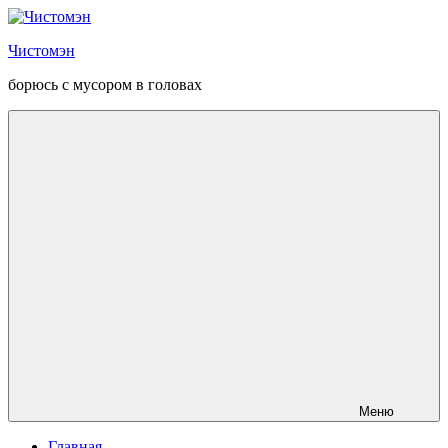
Перейти
к
Чистомэн
содержанию
борюсь с мусором в головах
Меню
Главная