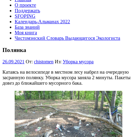
О проекте
Поддержать
SFOPING
Календарь-Альманах 2022
База знаний
Моя книга
Чистомэнский Словарь Выдающегося Экологиста
Полянка
26.09.2021
От:
chistomen
Из:
Уборка мусора
Катаясь на велосипеде в местном лесу набрел на очередную
засранную полянку. Уборка мусора заняла 2 минуты. Пакеты
довез до ближайшего мусорного бака.