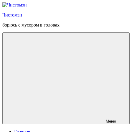
Перейти
к
Чистомэн
содержанию
борюсь с мусором в головах
Меню
Главная