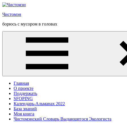
Перейти
к
Чистомэн
содержанию
борюсь с мусором в головах
Главная
О проекте
Поддержать
SFOPING
Календарь-Альманах 2022
База знаний
Моя книга
Чистомэнский Словарь Выдающегося Экологиста