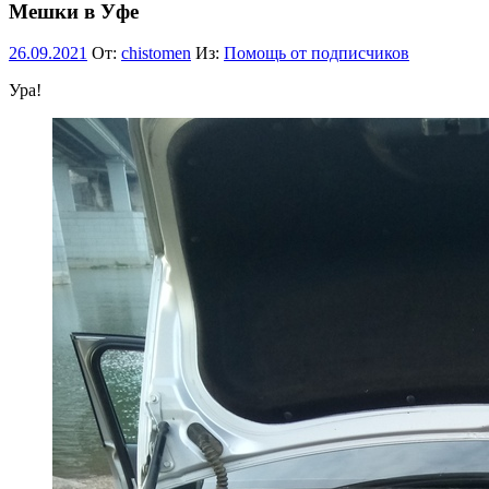
Мешки в Уфе
26.09.2021
От:
chistomen
Из:
Помощь от подписчиков
Ура!