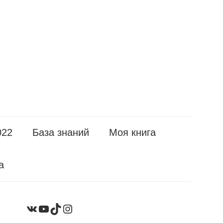
022
База знаний
Моя книга
а
YouTube
TikTok
Instagram
ВКонтакте