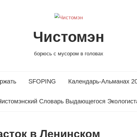
Чистомэн
борюсь с мусором в головах
ржать
SFOPING
Календарь-Альманах 2
Чистомэнский Словарь Выдающегося Экологист
асток в Ленинском