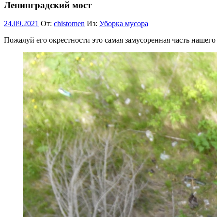
Ленинградский мост
24.09.2021
От:
chistomen
Из:
Уборка мусора
Пожалуй его окрестности это самая замусоренная часть нашего