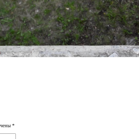
ечены
*