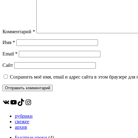
Комментарий
*
Имя
*
Email
*
Сайт
Сохранить моё имя, email и адрес сайта в этом браузере д
ВКонтакте
YouTube
TikTok
Instagram
рубрики
свежее
архив
Быстрые уроки
(4)