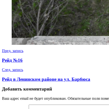
Навигация
Пред. запись
по
Рейд №16
записям
След. запись
Рейд в Ленинском районе на ул. Барбюса
Добавить комментарий
Ваш адрес email не будет опубликован.
Обязательные поля пом